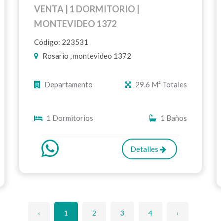
VENTA | 1 DORMITORIO |
MONTEVIDEO 1372
Código: 223531
Rosario , montevideo 1372
Departamento
29.6 M² Totales
1 Dormitorios
1 Baños
Detalles
‹
1
2
3
4
›